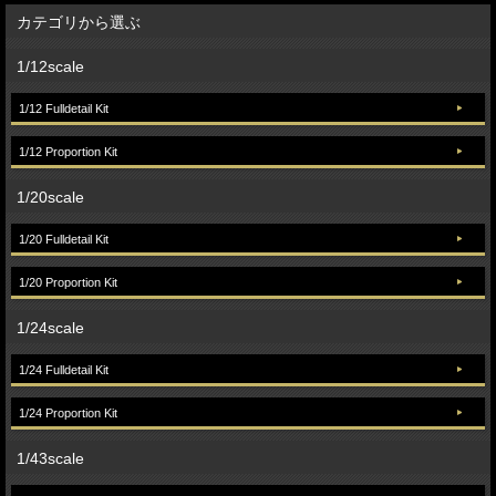
カテゴリから選ぶ
1/12scale
1/12 Fulldetail Kit
1/12 Proportion Kit
1/20scale
1/20 Fulldetail Kit
1/20 Proportion Kit
1/24scale
1/24 Fulldetail Kit
1/24 Proportion Kit
1/43scale