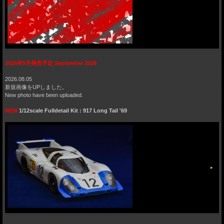
2026年9月発売予定 September 2026
2026.08.05
新規画像をUPしました。
New photo have been uploaded.
NEW
1/12scale Fulldetail Kit : 917 Long Tail '69