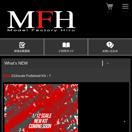
What's NEW
一覧はこちら
NEW
1/12scale Fulldetail Kit : ?