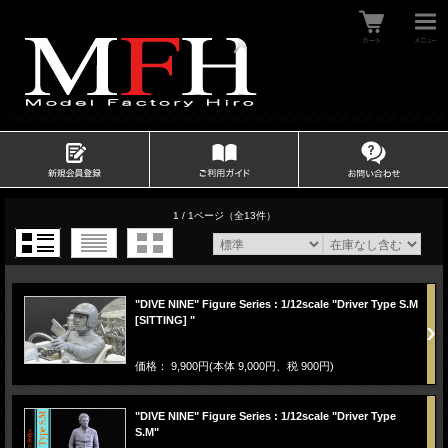
1 / 1ページ
（全13件）
"DIVE NINE" Figure Series : 1/12scale "Driver Type S.M
[SITTING] "
価格： 9,900円(本体 9,000円、税 900円)
"DIVE NINE" Figure Series : 1/12scale "Driver Type
S.M"