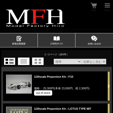
1 / 1ページ
（全6件）
1/20scale Proportion Kit : F10
価格： 25,300円(本体 23,000円、税 2,300円)
out of stock
1/20scale Proportion Kit : LOTUS TYPE 98T