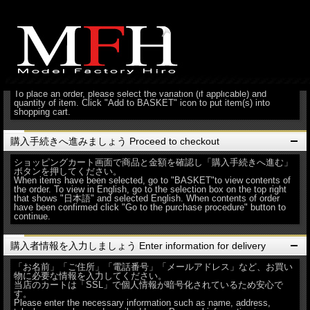
ご利用案内
商品を選んでカゴへいれましょう Select items by putting them into
the shopping cart.
お好きな商品を選び「カゴへ入れる」ボタンを押してください。
To place an order, please select the variation (if applicable) and
quantity of item. Click "Add to BASKET" icon to put item(s) into
shopping cart.
購入手続きへ進みましょう Proceed to checkout
ショッピングカート画面で商品と金額を確認し「購入手続きへ進む」
ボタンを押してください。
When items have been selected, go to "BASKET"to view contents of
the order. To view in English, go to the selection box on the top right
that shows "日本語" and selected English. When contents of order
have been confirmed click "Go to the purchase procedure" button to
continue.
購入者情報を入力しましょう Enter information for delivery
「お名前」「ご住所」「電話番号」「メールアドレス」など、お買い
物に必要な情報を入力してください。
当店のカートは「SSL」で個人情報が暗号化されているため安心で
す。
Please enter the necessary information such as name, address,