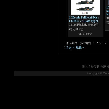
1/
50
N
1/20scale Fulldetail Kit :
3
LOTUS 77 [Late Type]
税
31,900円(本体 29,000円、
税 2,900円)
out of stock
1件～40件 （全59件） 1/2ページ
1
2
次へ
最後へ
個人情報の取り扱い
Copyright © Model