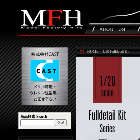
HOME
> 1/20 Fulldetail Kit
商品検索 Search