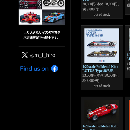
3
30,800円(本体 28,000円、
税
税 2,800円)
out of stock
1/
31
3
1/20scale Fulldetail Kit :
税
LOTUS Type 88/88B
33,000円(本体 30,000円、
税 3,000円)
out of stock
1/20scale Fulldetail Kit :