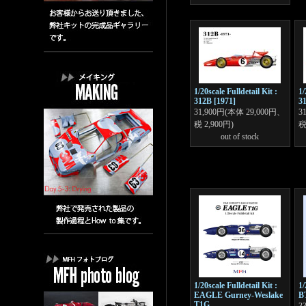
1/20scale Fulldetail Kit :
1/
312B [1971]
31
31,900円(本体 29,000円、
3
税 2,900円)
税
out of stock
1/20scale Fulldetail Kit :
1/
EAGLE Gurney-Weslake
B
T1G