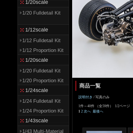
1/20scale
1/20 Fulldetail Kit
1/12scale
1/12 Fulldetail Kit
1/12 Proportion Kit
1/20scale
1/20 Fulldetail Kit
1/20 Proportion Kit
商品一覧
1/24scale
説明付き
/ 写真のみ
1/24 Fulldetail Kit
1件～40件 （全59件） 1/2ページ
1/24 Proportion Kit
1
2
次へ
最後へ
1/43scale
1/43 Multi-Material