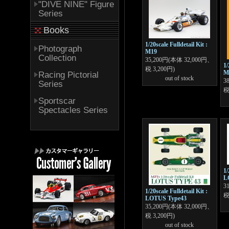
"DIVE NINE" Figure
Series
Books
1/20scale Fulldetail Kit :
Photograph
M19
Collection
35,200円(本体 32,000円、
1/
税 3,200円)
M
Racing Pictorial
out of stock
3
Series
税
Sportscar
Spectacles Series
1/
L
3
1/20scale Fulldetail Kit :
税
LOTUS Type43
35,200円(本体 32,000円、
税 3,200円)
out of stock