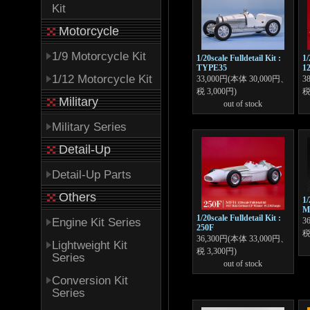
Kit
Motorcycle
1/9 Motorcycle Kit
1/20scale Fulldetail Kit :
1/
TYPE35
1
1/12 Motorcycle Kit
33,000円(本体 30,000円、
3
税 3,000円)
税
Military
out of stock
Military Series
Detail-Up
Detail-Up Parts
Others
1/
M
1/20scale Fulldetail Kit :
Engine Kit Series
3
250F
税
36,300円(本体 33,000円、
Lightweight Kit
税 3,300円)
Series
out of stock
Conversion Kit
Series