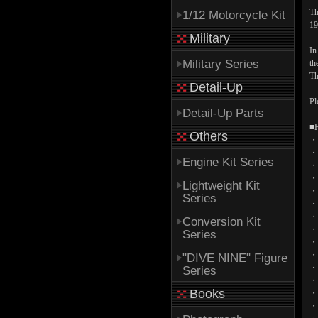
Th
1/12 Motorcycle Kit
19
Military
In
Military Series
th
Th
Detail-Up
Pl
Detail-Up Parts
■F
Others
・
・
Engine Kit Series
・
・F
Lightweight Kit
・
Series
・
・
Conversion Kit
・
Series
・
・
"DIVE NINE" Figure
・
Series
・
Books
・
・O