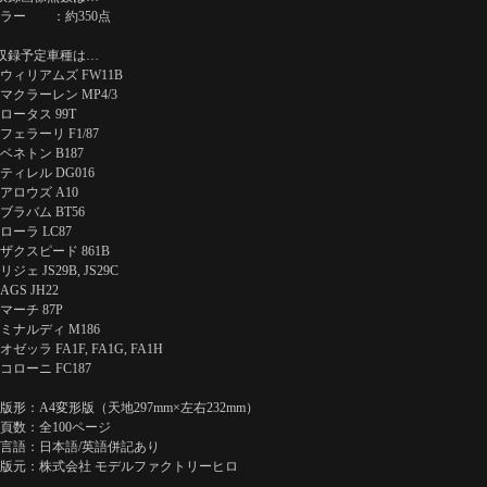
ラー ：約350点
収録予定車種は…
ウィリアムズ FW11B
マクラーレン MP4/3
ロータス 99T
フェラーリ F1/87
ベネトン B187
ティレル DG016
アロウズ A10
ブラバム BT56
ローラ LC87
ザクスピード 861B
リジェ JS29B, JS29C
AGS JH22
マーチ 87P
ミナルディ M186
オゼッラ FA1F, FA1G, FA1H
コローニ FC187
版形：A4変形版（天地297mm×左右232mm）
頁数：全100ページ
言語：日本語/英語併記あり
版元：株式会社 モデルファクトリーヒロ