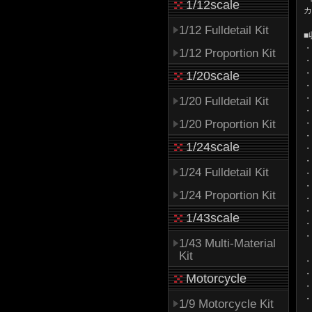
1/12scale
カ
1/12 Fulldetail Kit
■
・
1/12 Proportion Kit
・
・
1/20scale
・
・
1/20 Fulldetail Kit
・
1/20 Proportion Kit
・
・
1/24scale
・
・
1/24 Fulldetail Kit
・
・
1/24 Proportion Kit
・
・
1/43scale
・
・
1/43 Multi-Material
Kit
・
・
Motorcycle
・
・
1/9 Motorcycle Kit