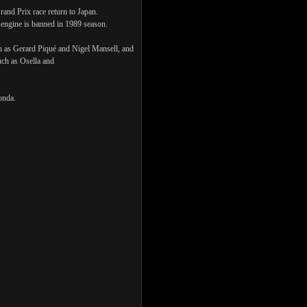
rand Prix race return to Japan.
o engine is banned in 1989 season.
ch as Gerard Piqué and Nigel Mansell, and
uch as Osella and
onda.