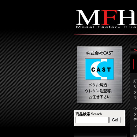
好
リ
タ
ラ
今
商品検索 Search
タ
デ
っ
■