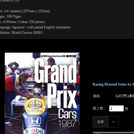
Coloni FC187
ze: A4 variation (297mm x 232mm)
ges: 100 Pages
. of Photos: Colour 350 photos
nguage: Japanese / with partial English translation
blisher: Model Factory HIRO
Racing Pictorial Series b
価格:
3,457円 (本
購入数:
個
在庫
○