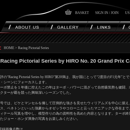
BASKET
SIGN IN / JOIN
US
HOME
>
Racing Pictorial Series
Racing Pictorial Series by HIRO No. 20 Grand Prix C
評の“Racing Pictorial Series by HIRO”第20弾は、我が国にとって“2度目のF1
・シーンにフォーカスします。
ーボ禁止を１年後に控えたこの年はターボ・パワーに混ざって自然吸気勢も健闘、
クターが覇を競った興味深いシーズンでした。
号では、ピケとマンセルを擁して圧倒的な強さを見せたウィリアムズを中心に据え
ス、ベネトンといった強豪からオゼッラやコローニと云ったマニアックな存在まで
ィテール写真を増やし、模型作りの為の資料性を高めた内容となります。ターボ終
たジョー・ホンダ渾身の写真をお楽しみください。
収録画像点数は…