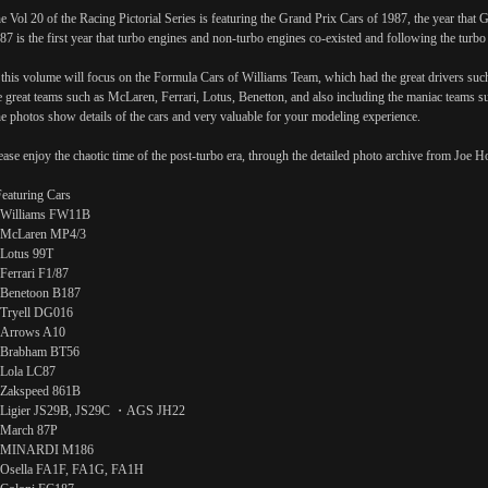
e Vol 20 of the Racing Pictorial Series is featuring the Grand Prix Cars of 1987, the year that G
87 is the first year that turbo engines and non-turbo engines co-existed and following the turb
 this volume will focus on the Formula Cars of Williams Team, which had the great drivers su
e great teams such as McLaren, Ferrari, Lotus, Benetton, and also including the maniac teams s
e photos show details of the cars and very valuable for your modeling experience.
ease enjoy the chaotic time of the post-turbo era, through the detailed photo archive from Joe H
eaturing Cars
Williams FW11B
McLaren MP4/3
Lotus 99T
errari F1/87
Benetoon B187
Tryell DG016
Arrows A10
Brabham BT56
Lola LC87
Zakspeed 861B
Ligier JS29B, JS29C ・AGS JH22
March 87P
MINARDI M186
sella FA1F, FA1G, FA1H