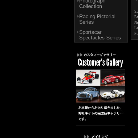
Photograph
・
Collection
Si
Racing Pictorial
Pa
Series
No
La
Sportscar
Pu
Spectacles Series