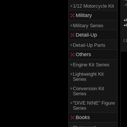
- 
1/12 Motorcycle Kit
Military
●
Military Series
●P
Detail-Up
[
Detail-Up Parts
Others
Engine Kit Series
Lightweight Kit
Series
Conversion Kit
Series
"DIVE NINE" Figure
Series
Books