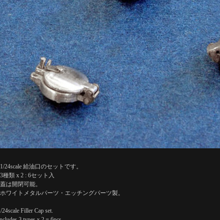
1/24scale 給油口のセットです。
3種類 x 2 : 6セット入
蓋は開閉可能。
ホワイトメタルパーツ・エッチングパーツ製。
1/24scale Filler Cap set.
Includes 3 types x 2 = 6pcs.