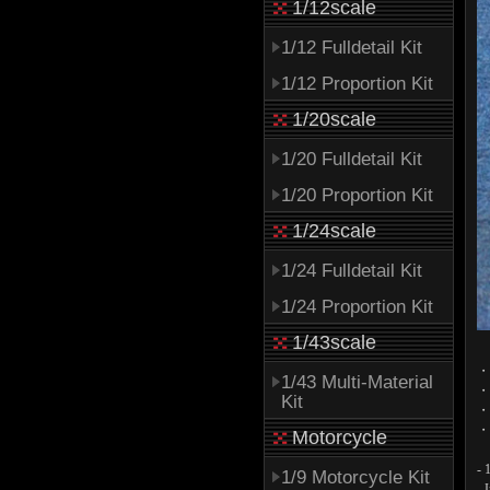
1/12scale
1/12 Fulldetail Kit
1/12 Proportion Kit
1/20scale
1/20 Fulldetail Kit
1/20 Proportion Kit
1/24scale
1/24 Fulldetail Kit
1/24 Proportion Kit
1/43scale
・
1/43 Multi-Material
・
Kit
・
・
Motorcycle
- 
1/9 Motorcycle Kit
- 