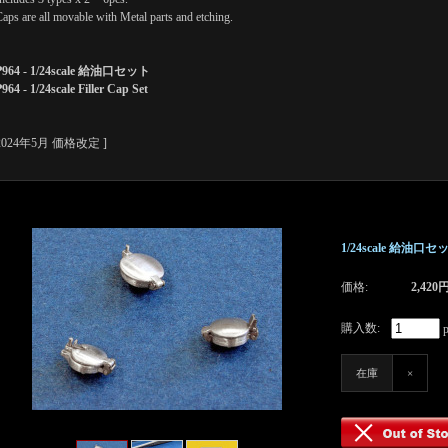
Caps are all movable with Metal parts and etching.
P964 - 1/24scale 給油口セット
964 - 1/24scale Filler Cap Set
 2024年5月 価格改定 ]
1/24scale 給油口セット 1
価格:
2,420
購入数:
p
在庫
×