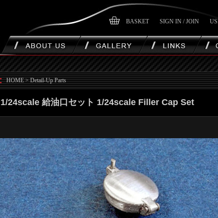
BASKET
SIGN IN / JOIN
US
HOME
>
Detail-Up Parts
1/24scale 給油口セット 1/24scale Filler Cap Set