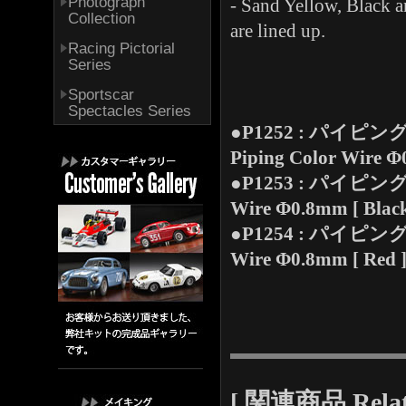
Photograph
- Sand Yellow, Black a
Collection
are lined up.
Racing Pictorial
Series
Sportscar
Spectacles Series
●P1252 : パイピン
Piping Color Wire Φ
●P1253 : パイピング 
Wire Φ0.8mm [ Black
●P1254 : パイピング 
Wire Φ0.8mm [ Red 
[ 関連商品 Relate