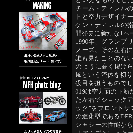
といえるものでし
チーム・ティレル
トと空力デザイナ
ケン・ティレルの指
開発史に新たな1ペ
1990年、グランプリ
ノーズ、その左右に
誰も見たことのな
のように高く掲げ
風という流体を切
役目を担うもので
019は空力面の革
た左右でショックア
ック”をフロントサ
の進化型であるDF
シャシーの性能か