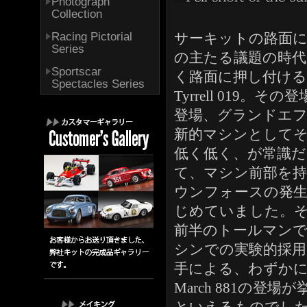
Photograph
Collection
Racing Pictorial
サーキットの路面に
Series
の主たる議題の時
Sportscar
く路面に押し付け
Spectacles Series
Tyrrell 019
登場、グランドエ
新的マシンとして
低く低く、が常識だ
て、マシン前部を
ウンフォースの発
じめていました。そ
前半のトールマンで
シンでの実験的採用
手による、わずか
March 881の