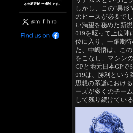
リアムズといった
しかし、この"異形
のピースが必要で
い渇望を秘めた新
019を駆って上位
位に入り、一躍期待
た、中嶋悟は、こ
をこなし、マシン
GPと地元日本GP
019は、勝利とい
思想の系譜におけ
ーズが多くのチーム
して残り続けてい