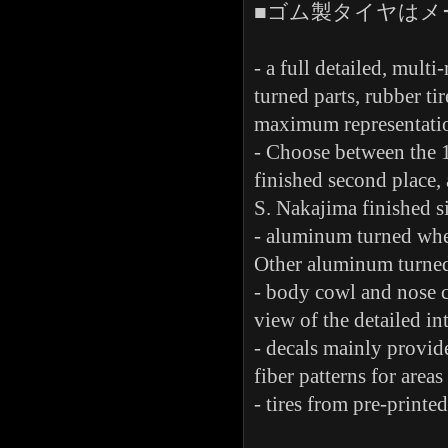
■ゴム製タイヤはメ
- a full detailed, multi
turned parts, rubber ti
maximum representation
- Choose between the 
finished second place,
S. Nakajima finished s
- aluminum turned whe
Other aluminum turned 
- body cowl and nose c
view of the detailed int
- decals mainly provid
fiber patterns for are
- tires from pre-printe