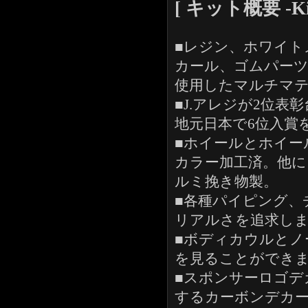
[ キット概要 -Kit 
■レジン、ホワイト
カール、ゴムパー
使用したマルチマ
■J.アレジが2位表
地元日本で6位入賞
■ホイールとホイー
カラー加工済。他
ルミ挽き物製。
■各種パイピング、
リアルさを追求し
■ボディカウルとノ
を見ることができ
■スポンサーロゴデ
するカーボンデカ