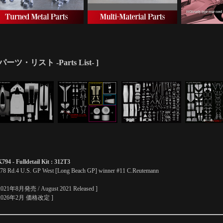
 パーツ・リスト -Parts List- ]
794 - Fulldetail Kit : 312T3
78 Rd.4 U.S. GP West [Long Beach GP] winner #11 C.Reutemann
2021年8月発売 / August 2021 Released ]
 2026年2月 価格改定 ]