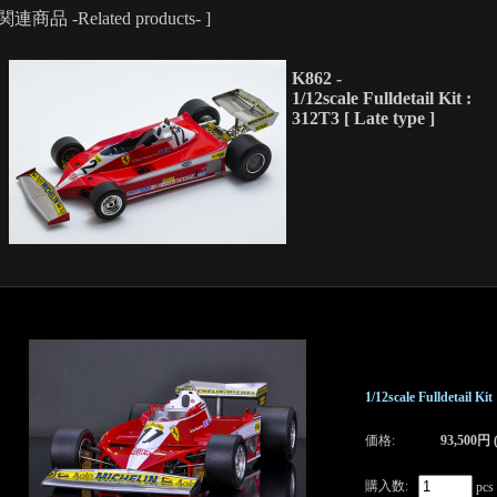
 関連商品 -Related products- ]
K862 -
1/12scale Fulldetail Kit :
312T3 [ Late type ]
1/12scale Fulldetail Kit
価格:
93,500円
購入数:
pcs