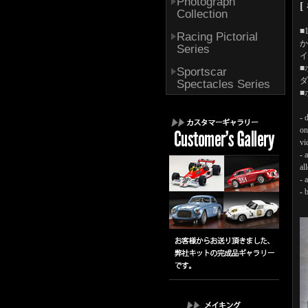
Photograph
[
Collection
■
Racing Pictorial
か
Series
イ
■
Sportscar
ダ
Spectacles Series
■
- 
on
vi
- 
al
- 
- 