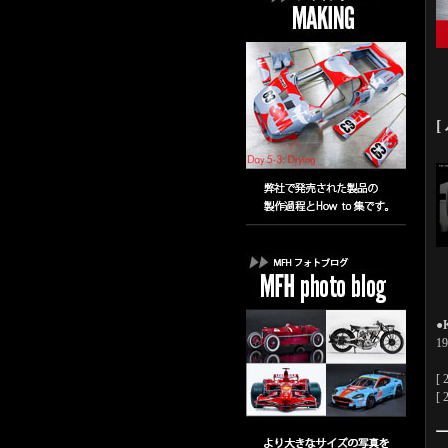
[
●K
19
[ 
[