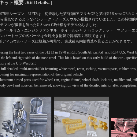
 キット概要 -Kit Details- ]
1978年シーズン、312T3は、初登場した第3戦南アフリカGPと第4戦U.S.west G
ら吸気できるようなインテーク・ノーズカウルが搭載されていました。この特徴的
テマンが優勝を飾ったU.S.west GP仕様をモデル化しました。
ホイールリム・エンジンファンネル・ホイールシャフト/ロックナット・マフラーエ
ンパートップの各パーツは金属挽き物製で質感高く再現できます。
ボディカウル・ノーズは脱着が可能で、完成後も内部構造を見ることができます。
during the first two races of the 312T3 in 1978 at Rd.3 South African GP and Rd.4 U.S. West G
 the left and right side of the nose cowl. This kit is based on this early build of the car - speci
ctory at the U.S.West GP.
a full detailed, multi-material kit featuring white metal, resin, etching, vacuum parts, rubber tire
lowing for maximum representation of the original vehicle.
aluminum turned parts used for wheel rim, engine funnel, wheel shaft, lock nut, muffler end, ta
body cowl and nose can be removed, allowing full view of the detailed interior after completion.