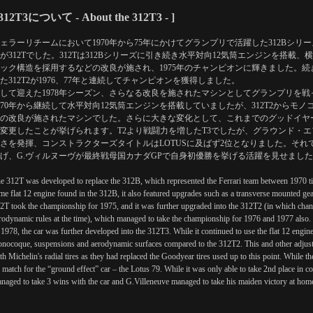
 312T3について - About the 312T3 - ]
ェラーリチームにおいて1970年から75年にかけてグランプリで活躍した312Bシ
が312Tでした。312Tは312Bシリーズに引き続き水平対向12気筒エンジンを搭載
ック構造を採用するなどの改良が施され、1975年のチャンピオンに輝きました。
た312T2が1976、77年と連続してチャンピオンを獲得しました。
して迎えた1978年シーズン、さらなる改良を施されたマシンとしてグランプリを戦ったマ
970年から継続して水平対向12気筒エンジンを搭載していましたが、312T2からモ
の改良が施されたマシンでした。さらに大きな変化として、これまでのグッドイヤ
変更したことが挙げられます。T2より戦闘力を増したT3でしたが、グラウンド・エフェ
さを発揮、コンストラクターズタイトルはLOTUSに及ばず2位となりました。それでも
げ、G.ヴィルヌーヴが最終戦母国カナダGPで自身初優勝を挙げる活躍を見せまし
e 312T was developed to replace the 312B, which represented the Ferrari team between 1970 til
me flat 12 engine found in the 312B, it also featured upgrades such as a transverse mounted
2T took the championship for 1975, and it was further upgraded into the 312T2 (in which ch
rodynamic rules at the time), which managed to take the championship for 1976 and 1977 also.
 1978, the car was further developed into the 312T3. While it continued to use the flat 12 eng
nocoque, suspensions and aerodynamic surfaces compared to the 312T2. This and other adjus
th Michelin's radial tires as they had replaced the Goodyear tires used up to this point. While th
 match for the “ground effect” car – the Lotus 79. While it was only able to take 2nd place in 
naged to take 3 wins with the car and G.Villeneuve managed to take his maiden victory at home