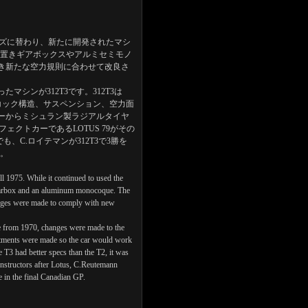
リーズに替わり、新たに開発されたマシ
、横置きギアボックスやアルミセミモノ
続き新たな空力規則に合わせて改良さ
シンが312T3です。312T3は
ノコック構造、サスペンション、空力面
ーからミシュラン製ラジアルタイヤ
クトカーであるLOTUS 79がその
、C.ロイテマンが312T3で3勝を
た。
l 1975. While it continued to used the
 gearbox and an aluminum monocoque. The
anges were made to comply with new
ine from 1970, changes were made to the
tments were made so the car would work
e T3 had better specs than the T2, it was
constructors after Lotus, C.Reutemann
 in the final Canadian GP.