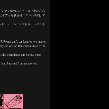
Pのロイテマン車のみにノーズ上面の左右
なボディ形状を持つマシンの内、ロ
ンド・テールランプ台座、フロント
P, Reutemann's car features two intakes
fically the version Reutemann drove to the
s, silk screen decals and various cords
il lamp base and front damper top.