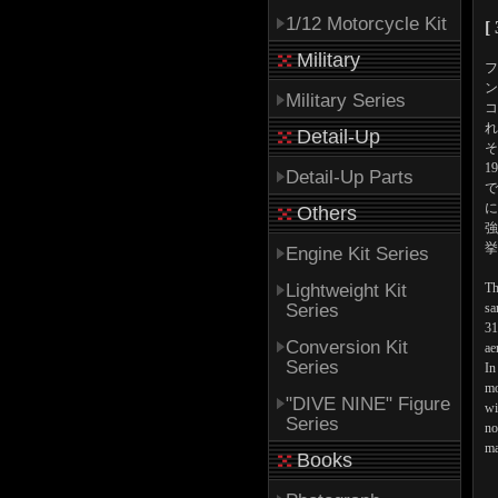
1/12 Motorcycle Kit
[
Military
フ
ン
Military Series
コ
れ
Detail-Up
そ
1
Detail-Up Parts
で
に
Others
強
挙
Engine Kit Series
Lightweight Kit
Th
Series
sa
31
Conversion Kit
ae
Series
In
mo
"DIVE NINE" Figure
wi
Series
no
ma
Books