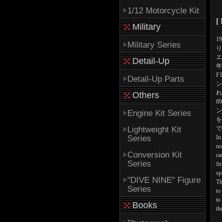
1/12 Motorcycle Kit
[
Military
1
Military Series
り
エ
Detail-Up
年
F
Detail-Up Parts
ン
れ
Others
8
ン
Engine Kit Series
を
Lightweight Kit
で
Series
In
no
Conversion Kit
ra
Series
fi
sp
"DIVE NINE" Figure
Th
Series
to
to
Books
th