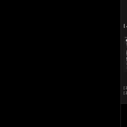
[
[ 
[