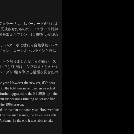
ったフェラーリは、J.バーナードの手によ
て完成させたものの、フェラーリ総帥
マシン、F1-89(640)が1989
、V6ターボに替わり自然吸気V12エ
ザイン、コークボトルラインと呼ば
。
タートを切りましたが、その後シーズ
F1-89は、A.プロストとA.セナ
シーズン3勝を挙げる活躍を見せたの
ce year. However the new car, 639, was
988, the 639 was never used in an actual
further upgraded to the F1-89(640) – the
ont suspensions running on torsion bar
g the 1989 season.
ed the team in the same year. However due
 Despite such issues, the F1-89 was able
.Senna. In the end it was able to take