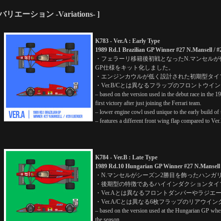
 バリエーション -Variations- ]
K783 - Ver.A : Early Type
1989 Rd.1 Brazilian GP Winner #27 N.Mansell / #
・フェラーリ移籍後初戦となったN.マンセルが
GP仕様をキット化しました。
・エンジンカウルが低く設計された初期型タイ
・Ver.B/Cとは異なるフラップのフロントウイ
– based on the version used in the debut race in the 
first victory after just joining the Ferrari team.
– lower engine cowl used unique to the early build of t
– features a different front wing flap compared to Ver
K784 - Ver.B : Late Type
1989 Rd.10 Hungarian GP Winner #27 N.Mansell 
・N.マンセルがシーズン2勝目を飾ったハンガ
・後期型の特徴であるハイインダクションタイ
・Ver.Aとは異なるフロントダンパーやラジエ
・Ver.A/Cとは異なる6枚フラップのリアウイン
– based on the version used at the Hungarian GP wh
the season.