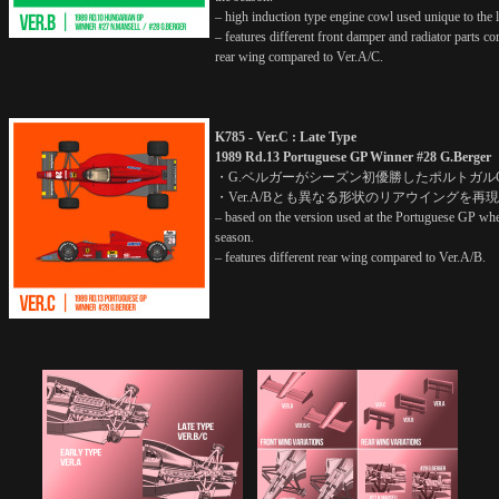
– high induction type engine cowl used unique to the la
– features different front damper and radiator parts c
rear wing compared to Ver.A/C.
K785 - Ver.C : Late Type
1989 Rd.13 Portuguese GP Winner #28 G.Berger
・G.ベルガーがシーズン初優勝したポルトガル
・Ver.A/Bとも異なる形状のリアウイングを再
– based on the version used at the Portuguese GP wher
season.
– features different rear wing compared to Ver.A/B.