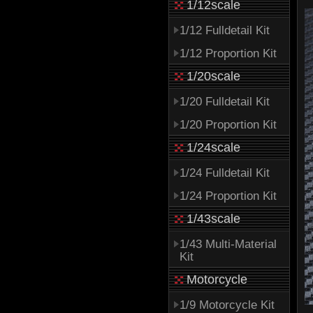
1/12scale
1/12 Fulldetail Kit
1/12 Proportion Kit
1/20scale
1/20 Fulldetail Kit
1/20 Proportion Kit
1/24scale
1/24 Fulldetail Kit
1/24 Proportion Kit
1/43scale
1/43 Multi-Material
Kit
Motorcycle
1/9 Motorcycle Kit