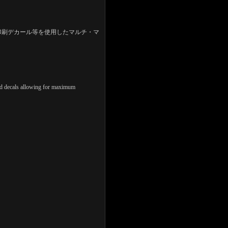
印刷デカール等を使用したマルチ・マ
s and decals allowing for maximum