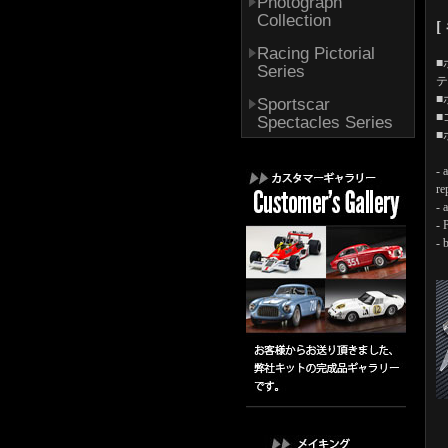
Photograph
Collection
[
Racing Pictorial
■
Series
テ
■
Sportscar
■
Spectacles Series
■
- 
re
- 
- 
- 