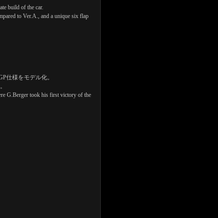
te build of the car.
ompared to Ver.A., and a unique six flap
GP仕様をモデル化。
現。
e G.Berger took his first victory of the