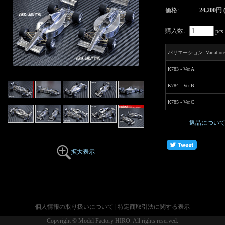
価格:
24,200円
購入数:
pcs
バリエーション -Variations
K783 - Ver.A
K784 - Ver.B
K785 - Ver.C
返品につい
拡大表示
個人情報の取り扱いについて
|
特定商取引法に関する表示
Copyright © Model Factory HIRO. All rights reserved.