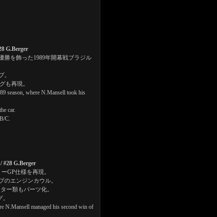
28 G.Berger
優勝を飾った1989年開幕戦ブラジル
プ。
ングも再現。
1989 season, where N.Mansell took his
he car.
.B/C.
/ #28 G.Berger
リーGP仕様を再現。
プのエンジンカウル。
ーター類もパーツ化。
グ。
ere N.Mansell managed his second win of