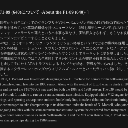
 F1-89 (640)について -About the F1-89 (640)- ]
987年から88年にかけてのグランプリをV6ターボエンジン搭載のF187(/88C)で戦
開発を進めていた革新的機構を持つニューマシン、639を88年シーズン半ばに遅れ
ンツォ・フェラーリの死去という出来事も重なり、実戦投入はされず、さらなる改良を加えた
シーズンにデビューすることとなりました。
1-89は、セミオートマチックトランスミッション搭載というF1では初の機構を採用し
ジンを搭載、トーションバースプリングのフロントサスによるスマートなノーズデ
る特徴的な形状のボディラインを持ったマシンとしてサーキットに姿を現しました
9年開幕戦ブラジルではこの年移籍してきたN.マンセルが優勝を飾る幸先のよいス
を通して主にセミATのトラブルによるリタイヤが続き、苦戦を強いられました。それでも
擁するマクラーレン・ホンダやウィリアムズ・ルノーといったライバル勢に対し、
した。
 1987, J. Barnard was tasked with designing a new F1 machine for Ferrari for the following ra
t completed until late into the 1988 season. Along with the weight of Enzo Ferrari`s death in 1
ce and instead the F187(/88C) was used for both the 1987 and 1988 season. The 639 would be 
rst Formula 1 machine to run on a semi automatic transmission. Equipped with a V12 engine, fr
rings, and sporting a sharp nose and cork bottle body line, it made it debut on the circuit durin
e car managed to take championship in its debut race under the hands of N. Mansell, who join
 ongoing troubles with the semi automatic transmission system the car retired from many races.
 give fierce competition to its rivals William-Renault and the McLaren Honda duo, A.Prost and A
ree championships during the 1989 season.