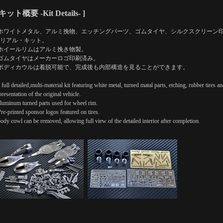
 キット概要 -Kit Details- ]
ホワイトメタル、アルミ挽物、エッチングパーツ、ゴムタイヤ、シルクスクリーン
リアル・キット。
ホイールリムはアルミ挽き物製。
ゴムタイヤはメーカーロゴ印刷済み。
ボディカウルは着脱可能で、完成後も内部構造を見ることができます。
a full detailed,multi-material kit featuring white metal, turned matal parts, etching, rubber tire
presentation of the original vehicle.
aluminum turned parts used for wheel rim.
Pre-printed sponsor logos featured on tires.
body cowl can be removed, allowing full view of the detailed interior after completion.